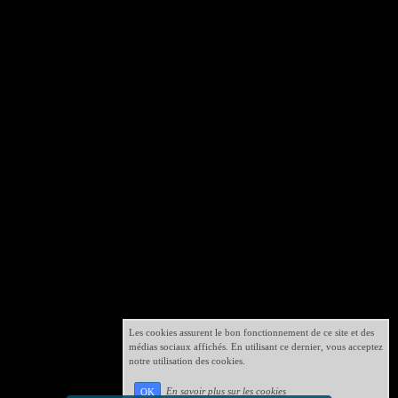
Les cookies assurent le bon fonctionnement de ce site et des
médias sociaux affichés. En utilisant ce dernier, vous acceptez
notre utilisation des cookies.
En savoir plus sur les cookies
OK