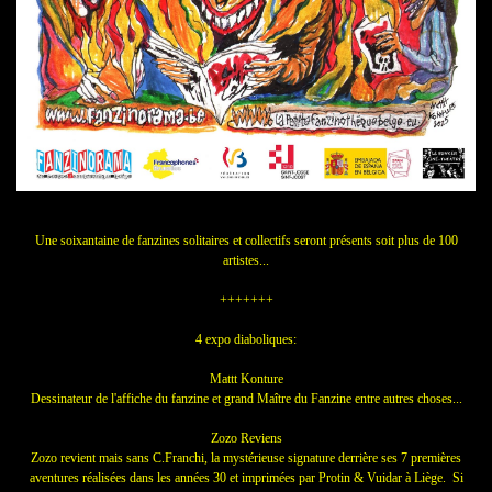
Une soixantaine de fanzines solitaires et collectifs seront présents soit plus de 100
artistes...
+++++++
4 expo diaboliques:
Mattt Konture
Dessinateur de l'affiche du fanzine et grand Maître du Fanzine entre autres choses...
Zozo Reviens
Zozo revient mais sans C.Franchi, la mystérieuse signature derrière ses 7 premières
aventures réalisées dans les années 30 et imprimées par Protin & Vuidar à Liège. Si