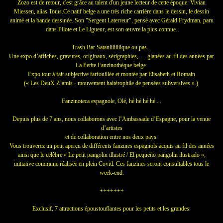
Zozo est de retour, c'est grâce au talent d'un jeune lecteur de cette époque: Vivian
Miessen, alias Touïs.Ce natif belge a une très riche carrière dans le dessin, le dessin
animé et la bande dessinée. Son "Sergent Laterreur", pensé avec Gérald Frydman, paru
dans Pilote et Le Ligueur, est son œuvre la plus connue.
Trash Bar Sataniiiiiiiique ou pas...
Une expo d’affiches, gravures, originaux, sérigraphies, … glanées au fil des années par
La Petite Fanzinothèque belge.
Expo tout à fait subjective farfouillée et montée par Elisabeth et Romain
(« Les DeuX Z’amis - mouvement haltérophile de pensées subversives » ).
Fanzinoteca espagnole, Olé, hé hé hé hé....
Depuis plus de 7 ans, nous collaborons avec l’Ambassade d’Espagne, pour la venue
d’artistes
et de collaboration entre nos deux pays.
Vous trouverez un petit aperçu de différents fanzines espagnols acquis au fil des années
ainsi que le célèbre « Le petit pangolin illustré / El pequeño pangolin ilustrado »,
initiative commune réalisée en plein Covid. Ces fanzines seront consultables tous le
week-end.
+++++++
Exclusif, 7 attractions époustouflantes pour les petits et les grandes: