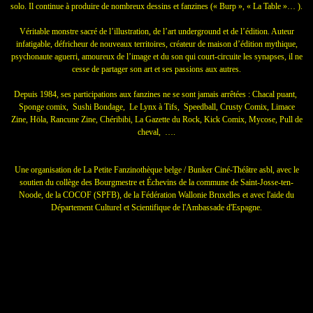
solo. Il continue à produire de nombreux dessins et fanzines (« Burp », « La Table »… ).
Véritable monstre sacré de l’illustration, de l’art underground et de l’édition. Auteur
infatigable, défricheur de nouveaux territoires, créateur de maison d’édition mythique,
psychonaute aguerri, amoureux de l’image et du son qui court-circuite les synapses, il ne
cesse de partager son art et ses passions aux autres.
Depuis 1984, ses participations aux fanzines ne se sont jamais arrêtées : Chacal puant,
Sponge comix, Sushi Bondage, Le Lynx à Tifs, Speedball, Crusty Comix, Limace
Zine, Höla, Rancune Zine, Chéribibi, La Gazette du Rock, Kick Comix, Mycose, Pull de
cheval, ….
Une organisation de La Petite Fanzinothèque belge / Bunker Ciné-Théâtre asbl, avec le
soutien du collège des Bourgmestre et Échevins de la commune de Saint-Josse-ten-
Noode, de la COCOF (SPFB), de la Fédération Wallonie Bruxelles et avec l'aide du
Département Culturel et Scientifique de l'Ambassade d'Espagne.