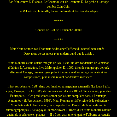
Pac Man contre El Diabolo, Le Chambouleur de l’extrême D, La pêche à l’attrape
zombie Coin Coin,
Le Mikado du chuintufle, La tour infernale et Le cône diabolique.
+++++
Concert de Clôture, Dimanche 20h00
+++++
Matt Konture nous fait l’honneur de dessiner l’affiche du festival cette année…
Deux mots de cet auteur plus underground que le diable :
Mattt Konture est un auteur français de BD. Il est l’un des fondateurs de la maison
d’édition L’Association. Il vit à Montpellier. En 1996, il fonde son groupe de rock
dénommé Courge, one-man-group dont il assure seul les enregistrements et les
compositions, puis il sera rejoint par d’autres musiciens.
Il fait ses débuts en 1984 dans des fanzines et magazines alternatifs (Le Lynx à tifs,
Viper, Psikopat,…). En 1985, il commence à éditer des BD à L’Association, puis chez
Futuropolis… Ces productions seront par la suite compilées dans « Printemps,
Automnes » (L’Association, 1993). Mattt Konture est à l’origine de la collection «
Mimolette » de L’Association, dans laquelle il est l’auteur de la série de comix
autobiographiques « Auto-psy d’un mort-vivant ». Récits d’un Mattt Konture zombie
atteint de la sclérose en plaques… Il a à son actif une vingtaine d’albums et recueils