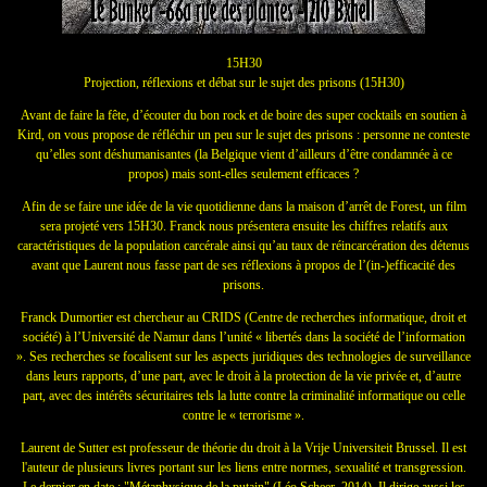
15H30
Projection, réflexions et débat sur le sujet des prisons (15H30)
Avant de faire la fête, d’écouter du bon rock et de boire des super cocktails en soutien à
Kird, on vous propose de réfléchir un peu sur le sujet des prisons : personne ne conteste
qu’elles sont déshumanisantes (la Belgique vient d’ailleurs d’être condamnée à ce
propos) mais sont-elles seulement efficaces ?
Afin de se faire une idée de la vie quotidienne dans la maison d’arrêt de Forest, un film
sera projeté ve
rs 15H30. Franck nous présentera ensuite les chiffres relatifs aux
caractéristiques de la population carcérale ainsi qu’au taux de réincarcération des détenus
avant que Laurent nous fasse part de ses réflexions à propos de l’(in-)efficacité des
prisons.
Franck Dumortier est chercheur au CRIDS (Centre de recherches informatique, droit et
société) à l’Université de Namur dans l’unité « libertés dans la société de l’information
». Ses recherches se focalisent sur les aspects juridiques des technologies de surveillance
dans leurs rapports, d’une part, avec le droit à la protection de la vie privée et, d’autre
part, avec des intérêts sécuritaires tels la lutte contre la criminalité informatique ou celle
contre le « terrorisme ».
Laurent de Sutter est professeur de théorie du droit à la Vrije Universiteit Brussel. Il est
l'auteur de plusieurs livres portant sur les liens entre normes, sexualité et transgression.
Le dernier en date : "Métaphysique de la putain" (Léo Scheer, 2014). Il dirige aussi les