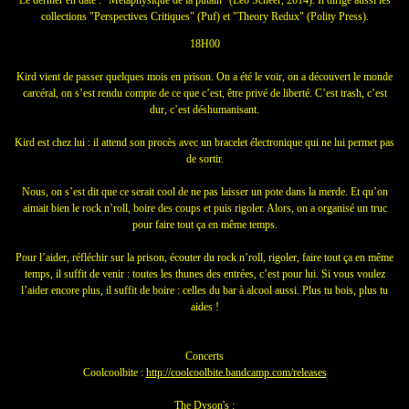
collections "Perspectives Critiques" (Puf) et "Theory Redux" (Polity Press).
18H00
Kird vient de passer quelques mois en prison. On a été le voir, on a découvert le monde
carcéral, on s’est rendu compte de ce que c’est, être privé de liberté. C’est trash, c’est
dur, c’est déshumanisant.
Kird est chez lui : il attend son procès avec un bracelet électronique qui ne lui permet pas
de sortir.
Nous, on s’est dit que ce serait cool de ne pas laisser un pote dans la merde. Et qu’on
aimait bien le rock n’roll, boire des coups et puis rigoler. Alors, on a organisé un truc
pour faire tout ça en même temps.
Pour l’aider, réfléchir sur la prison, écouter du rock n’roll, rigoler, faire tout ça en même
temps, il suffit de venir : toutes les thunes des entrées, c’est pour lui. Si vous voulez
l’aider enco
re plus, il suffit de boire : celles du bar à alcool aussi. Plus tu bois, plus tu
aides !
Concerts
Coolcoolbite :
http://
coolcoolbite.bandcamp.com/
releases
The Dyson's :