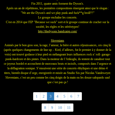
Fin 2011, quatre amis forment the Dyson's.
Après un an de répétitions, les premières compositions émergent ainsi que le slogan :
"We are the Dyson's and we play punk and fuck**g broll!!!"
Le groupe enchaîne les concerts.
C'est en 2014 que l'EP "Because we suck" sort et le groupe continue de cracher sur la
société, les règles et les stéréotypes!
http://
thedysons.bandcamp.com/
Slovenians
Animés par le bon gros son, la rage, l’amour, la bière et autres réjouissances, ces cinq là
(après quelques changements de line up – Kird, d’ailleurs, fut le premier à y donner de la
voix) ont trouvé godasse à leur pied en mélangeant leurs influences rock n’ roll- garage-
punk-hardcore et des pintes. Dans la moiteur de l’Atikoglu, ils tentent de canaliser tout
ce joyeux bordel et accouchent de morceaux bruts et incisifs, composés dans l’urgence et
la déflagration sonique. S’ensuivent une série de concerts éthyliques et une démo 4
titres, bientôt disque d’orge, enregistrée et mixée au Studio Six par Nicolas Vandeweyer.
Slovenians, c’est un peu comme les cinq doigts de la main ou les douze salopards sauf
que c’est pas ça !
1
2
3
4
5
6
7
8
9
10
11