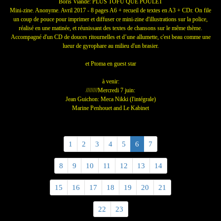
Boris Viande: PLUS TOFU QUE POULET
Mini-zine. Anonyme. Avril 2017 - 8 pages A6 + recueil de textes en A3 + CDr. On file
un coup de pouce pour imprimer et diffuser ce mini-zine d'illustrations sur la police,
réalisé en une matinée, et réunissant des textes de chanso
ns sur le même thème.
Accompagné d'un CD de douces ritournelles et d’une allumette, c'est beau comme une
lueur de gyrophare au milieu d'un brasier.
et Ptoma en guest star
à venir:
////////Mercredi 7 juin:
Jean Guichon: Meca Nikki (l'intégrale)
Marine Penhouet and Le Kabinet
1
2
3
4
5
6
7
8
9
10
11
12
13
14
15
16
17
18
19
20
21
22
23